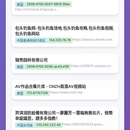
2606:4700:3037::6815:36ec
美国
http://microbial.khigroup.com
包头钓鱼网-包头钓鱼场地,包头钓鱼攻略,包头钓鱼视频,
包头钓鱼网站
https://baotou.nbrmk.com
154.220.76.79
中国香港特别行政区
锦秀园林有限公司
https://474973.xzkazzs.cn
2606:4700:3036::ac43:a19f
美国
AV作品合集片库 - CNZH高清AV视频站
https://www.cnzh.top
172.67.157.136
美国
羿淇消防設備有限公司－廖麗芳－雲端商務名片，很榮
幸認識您，請多多指教！
https://0921820025.posu.tw
210.242.222.40
中国台湾省