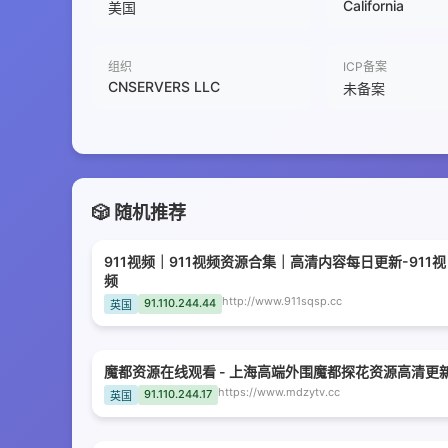
California
美国
组织
ICP备案
CNSERVERS LLC
未备案
🎲 随机推荐
911视频｜911视频资源合集｜高清内容每日更新-911视
频
http://www.911sqsp.cc
91.110.244.44
英国
魔都资源在线观看 - 上海高端外围魔都探花资源高清更
https://www.mdzytv.cc
91.110.244.17
英国