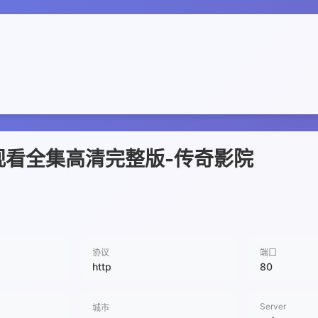
观看全集高清完整版-传奇影院
协议
端口
http
80
Server
城市