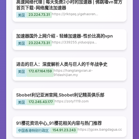
高速网络代理 | 每天免费2小时的加速器 | 佛跳墙vn官方
首页下载-网络魔法加速器
https://jrlktqeq.yigehaoren999.cn
23.224.73.31
美国
加速器国外上网介绍 - 轻蜂加速器-性价比高的vpn
https://339255.yiduoqipa876.cn
23.224.73.31
美国
进击的巨人：深度解析人类与巨人的千年战争史
https://hangtangxian.ai-
172.67.164.159
美国
91dashijian.my
Sbobet利记亚洲官网,Sbobet利记精英俱乐部
https://zoty1119.com
172.245.43.177
美国
91樱花资讯中心_91樱花相关内容与热门推荐
https://jgcex.bangdagua.cc
154.91.23.243
中国香港特别行政区