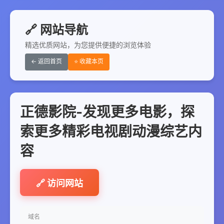
🔗 网站导航
精选优质网站，为您提供便捷的浏览体验
← 返回首页
⭐ 收藏本页
正德影院-发现更多电影，探
索更多精彩电视剧动漫综艺内
容
🔗 访问网站
域名