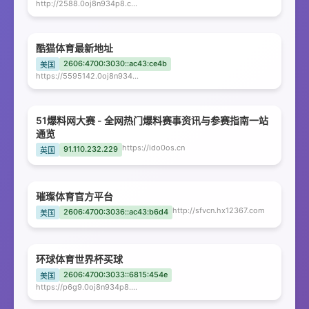
http://2588.0oj8n934p8.com
酷猫体育最新地址
2606:4700:3030::ac43:ce4b
美国
https://5595142.0oj8n934p8.com
51爆料网大赛 - 全网热门爆料赛事资讯与参赛指南一站
通览
https://ido0os.cn
91.110.232.229
英国
璀璨体育官方平台
http://sfvcn.hx12367.com
2606:4700:3036::ac43:b6d4
美国
环球体育世界杯买球
2606:4700:3033::6815:454e
美国
https://p6g9.0oj8n934p8.com