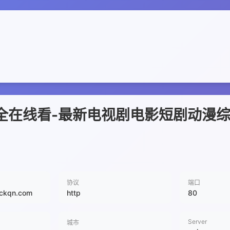
大全在线看-最新电视剧电影短剧动漫
协议
端口
bckqn.com
http
80
Server
城市