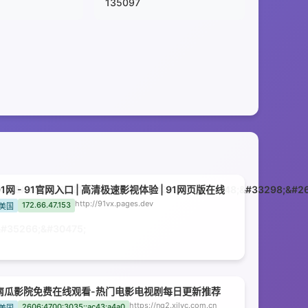
135097
46;&#26381;&#21448;&#21050;&#28608;&#21448;&#33298;&#26
91网 - 91官网入口 | 高清极速影视体验 | 91网页版在线
-
http://91vx.pages.dev
172.66.47.153
美国
&#35266;&#30475;
南瓜影院免费在线观看-热门电影电视剧每日更新推荐
https://nq2.xjlyc.com.cn
2606:4700:3035::ac43:a4a0