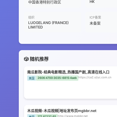
HK
中国香港特别行政区
组织
ICP备案
LUOGELANG (FRANCE)
未备案
LIMITED
🎲 随机推荐
南瓜影院-经典电影精选_热播国产剧_高清在线入口
https://ca2.xjlyc.com.cn
2606:4700:3035::6815:4aeb
美国
木瓜视频-木瓜视频|地址发布页mgbbr.net
http://www.mgbbr.net
172.67.132.65