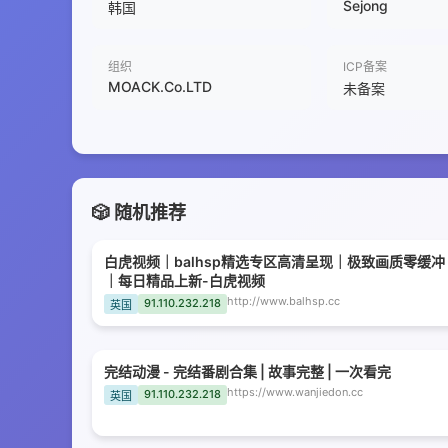
Sejong
韩国
组织
ICP备案
MOACK.Co.LTD
未备案
🎲 随机推荐
白虎视频｜balhsp精选专区高清呈现｜极致画质零缓冲
｜每日精品上新-白虎视频
http://www.balhsp.cc
91.110.232.218
英国
完结动漫 - 完结番剧合集 | 故事完整 | 一次看完
https://www.wanjiedon.cc
91.110.232.218
英国