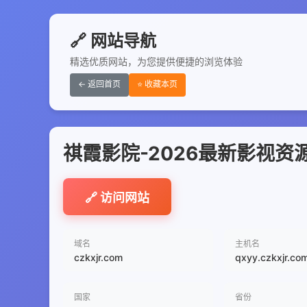
🔗 网站导航
精选优质网站，为您提供便捷的浏览体验
← 返回首页
⭐ 收藏本页
祺霞影院-2026最新影视
🔗 访问网站
域名
主机名
czkxjr.com
qxyy.czkxjr.co
国家
省份