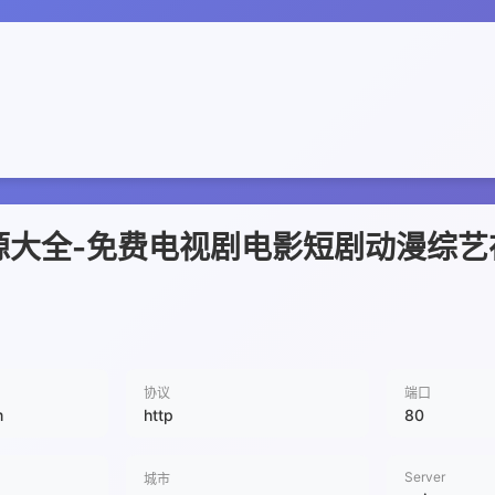
资源大全-免费电视剧电影短剧动漫综
协议
端口
m
http
80
Server
城市