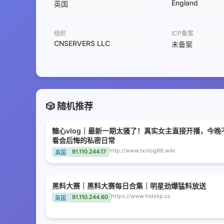
England
英国
组织
ICP备案
CNSERVERS LLC
未备案
🎲 随机推荐
糖心vlog｜最新一期太骚了！真实女主直接开播，今晚
看会后悔的私密日常
http://www.txvlog88.wiki
91.110.244.17
英国
黑料大赛｜黑料大赛每日合集｜明星劲爆猛料放送
https://www.hldskp.cc
91.110.244.60
英国