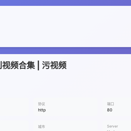
视频合集 | 污视频
协议
端口
http
80
Server
城市