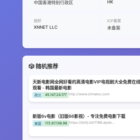
HK
中国香港特别行政区
组织
ICP备案
XNNET LLC
未备案
🎲 随机推荐
天新电影网全网好看的高清电影VIP电视剧大全免费在
观看 - 韩国最新电影
http://www.chinatxc.com
45.147.24.177
荷兰
新版6v电影（旧版66影视）- 专注免费电影下载
https://billtj.bill7188.dpdns.org
172.67.136.98
美国