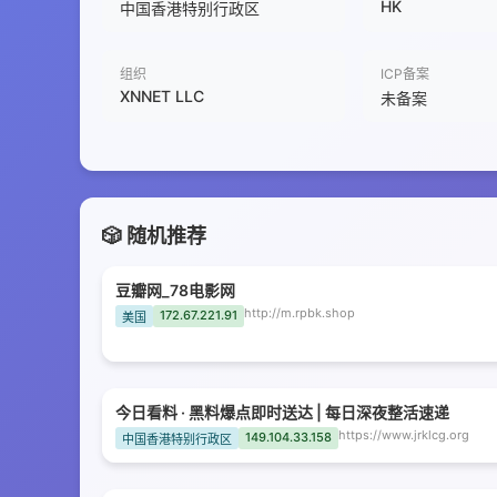
HK
中国香港特别行政区
组织
ICP备案
XNNET LLC
未备案
🎲 随机推荐
豆瓣网_78电影网
http://m.rpbk.shop
172.67.221.91
美国
今日看料 · 黑料爆点即时送达 | 每日深夜整活速递
https://www.jrklcg.org
149.104.33.158
中国香港特别行政区