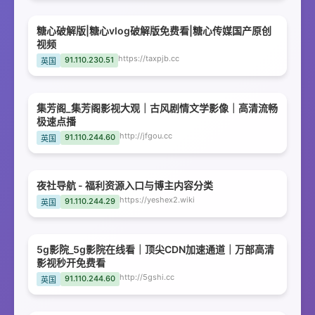
糖心破解版|糖心vlog破解版免费看|糖心传媒国产原创
视频
https://taxpjb.cc
91.110.230.51
英国
集芳阁_集芳阁影视大观｜古风剧情文学影像｜高清流畅
极速点播
http://jfgou.cc
91.110.244.60
英国
夜社导航 - 福利资源入口与博主内容分类
https://yeshex2.wiki
91.110.244.29
英国
5g影院_5g影院在线看｜顶尖CDN加速通道｜万部高清
影视秒开免费看
http://5gshi.cc
91.110.244.60
英国