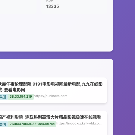
ASN
13335
秋霞午夜伦理影院,9191电影电视网最新电影,九九在线影
院-要看电影网
https://punksets.com
38.33.194.219
美国
国产福利影院_连载热剧高清大片精品影视极速在线观看
https://rioodxjz.kslkwld.com
2606:4700:3035::ac43:97ae
美国