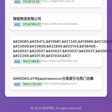
https://stage.hhh.com.tw
172.67.72.25
美国
锦程物流有限公司
https://i44cdxe.ianwilsondesigns.com
172.67.193.27
美国
&#26085;&#26412;&#19981;&#21345;&#19968;&#21306;
&#33609;&#33609;&#22899;&#20154;&#38498;-
&#20037;&#20037;&#20037;&#20037;&#20037;&#20037;
&#22269;&#20135;&#31934;&#21
http://www.qq1000000.com
104.21.89.61
美国
QINGDAOJIYINjapanesexxxx分类索引与热门合集
https://www.qingdaojiyin.com
104.21.70.231
美国
© 2026 网站导航. All rights reserved.