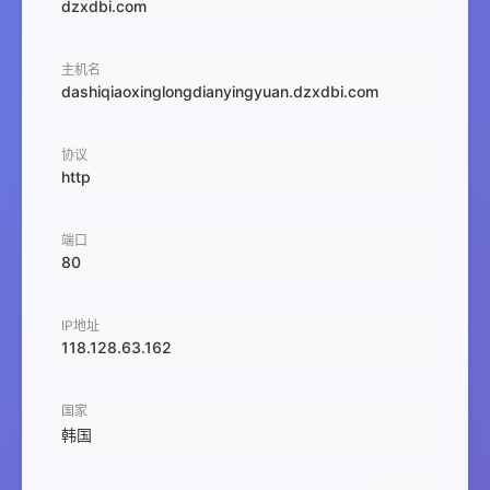
dzxdbi.com
主机名
dashiqiaoxinglongdianyingyuan.dzxdbi.com
协议
http
端口
80
IP地址
118.128.63.162
国家
韩国