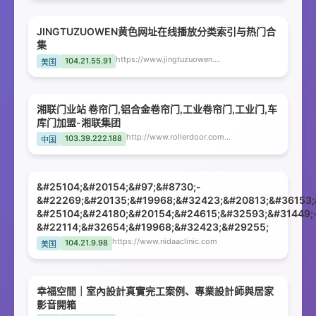
JINGTUZUOWEN黄色网址在线播放分类索引与热门合
集
https://www.jingtuzuowen.com
104.21.55.91
美国
湘联门业站 卷帘门,铝合金卷帘门,工业卷帘门,工业门,车
库门加盟-湘联集团
http://www.rollerdoor.com.cn
103.39.222.188
中国
&#25104;&#20154;&#97;&#8730;-
&#22269;&#20135;&#19968;&#32423;&#20813;&#36153;
&#25104;&#24180;&#20154;&#24615;&#32593;&#31449;
&#22114;&#32654;&#19968;&#32423;&#29255;
https://www.nidaaclinic.com
104.21.9.98
美国
幸福空間｜室內設計真實完工案例、專業設計師與居家
影音開箱