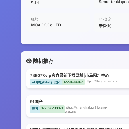
Seoul-teukbyeol
韩国
组织
ICP备案
MOACK.Co.LTD
未备案
🎲 随机推荐
788077.vip官方最新下载网址|小马网址中心
https://fte.suowen.cn
122.10.14.107
中国香港特别行政区
91国产
https://chenghaiqu.91wang-
172.67.208.171
美国
wap.my