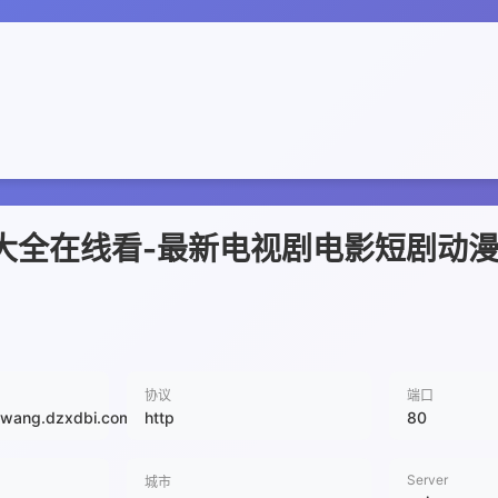
影视大全在线看-最新电视剧电影短剧动
协议
端口
gwang.dzxdbi.com
http
80
Server
城市