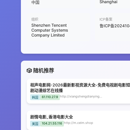
Shanghai
中国
组织
ICP备案
Shenzhen Tencent
鲁ICP备202410
Computer Systems
Company Limited
🎲 随机推荐
相声电影网-2026最新影视资源大全-免费电视剧电影短
剧动漫综艺在线播
http://xiangshengdianyingwang.czkxjr.com
61.110.27.9
韩国
剧情电影_香港电影大全
http://m.celm.shop
104.21.55.116
美国